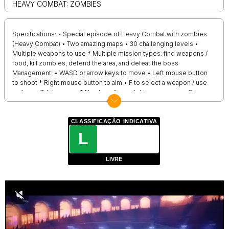
HEAVY COMBAT: ZOMBIES
Specifications: • Special episode of Heavy Combat with zombies
(Heavy Combat) • Two amazing maps • 30 challenging levels •
Multiple weapons to use * Multiple mission types: find weapons /
food, kill zombies, defend the area, and defeat the boss
Management: • WASD or arrow keys to move • Left mouse button
to shoot * Right mouse button to aim • F to select a weapon / use
an item • Tab to pause * Numbers for switching weapons • C to
switch between third-person and first-person view * Ctrl to sit
down * Left Shift to start
CLASSIFICAÇÃO INDICATIVA
L
LIVRE