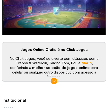
Jogos Online Grátis é no Click Jogos
No Click Jogos, você se diverte com clássicos como
Fireboy & Watergirl, Talking Tom, Pou e
Mario
,
conferindo a
melhor seleção de jogos online
para
celular ou qualquer outro dispositivo com acesso à
internet.
No Click Jogos temos as categorias mais populares:
jogos clássicos
,
jogos de esporte
e
jogos famosos
para todas as idades. Somos um portal de games
sempre atualizado com novos títulos!
Institucional
Explore novos universos, dirija carros, teste sua