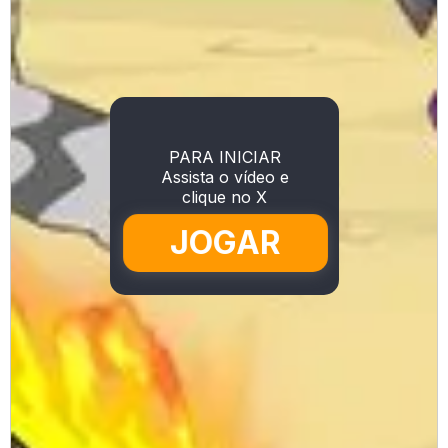
PARA INICIAR
Assista o vídeo e
clique no X
JOGAR