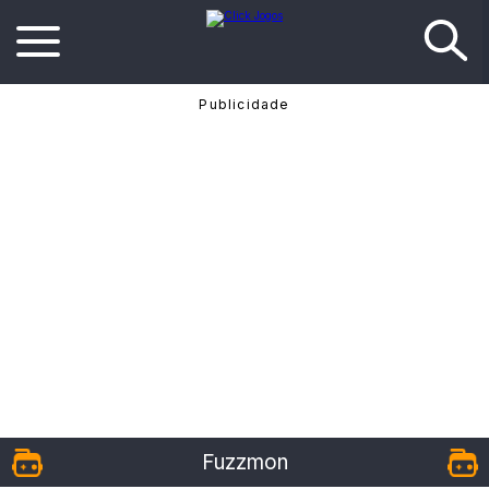
Fuzzmon