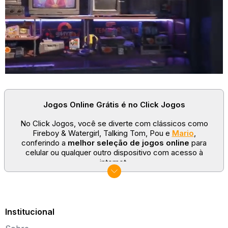
Jogos Online Grátis é no Click Jogos
No Click Jogos, você se diverte com clássicos como
Fireboy & Watergirl, Talking Tom, Pou e
Mario
,
conferindo a
melhor seleção de jogos online
para
celular ou qualquer outro dispositivo com acesso à
internet.
No Click Jogos temos as categorias mais populares:
jogos clássicos
,
jogos de esporte
e
jogos famosos
para todas as idades. Somos um portal de games
sempre atualizado com novos títulos!
Institucional
Explore novos universos, dirija carros, teste sua