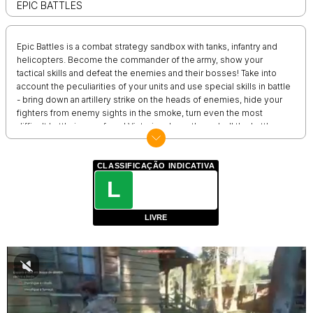
EPIC BATTLES
Epic Battles is a combat strategy sandbox with tanks, infantry and
helicopters. Become the commander of the army, show your
tactical skills and defeat the enemies and their bosses! Take into
account the peculiarities of your units and use special skills in battle
- bring down an artillery strike on the heads of enemies, hide your
fighters from enemy sights in the smoke, turn even the most
difficult battle in your favor! Victoriously go through all the battles on
a variety of colorful maps - from urban battles to winter and autumn
forests. It won't be easy - prove that you are a real strategist at
heart!
CLASSIFICAÇÃO INDICATIVA
L
LIVRE