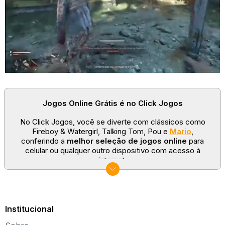
Jogos Online Grátis é no Click Jogos
No Click Jogos, você se diverte com clássicos como
Fireboy & Watergirl, Talking Tom, Pou e
Mario
,
conferindo a
melhor seleção de jogos online
para
celular ou qualquer outro dispositivo com acesso à
internet.
No Click Jogos temos as categorias mais populares:
jogos clássicos
,
jogos de esporte
e
jogos famosos
para todas as idades. Somos um portal de games
sempre atualizado com novos títulos!
Institucional
Explore novos universos, dirija carros, teste sua