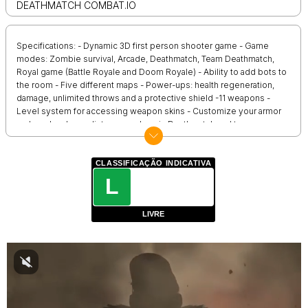
DEATHMATCH COMBAT.IO
Specifications: - Dynamic 3D first person shooter game - Game
modes: Zombie survival, Arcade, Deathmatch, Team Deathmatch,
Royal game (Battle Royale and Doom Royale) - Ability to add bots to
the room - Five different maps - Power-ups: health regeneration,
damage, unlimited throws and a protective shield -11 weapons -
Level system for accessing weapon skins - Customize your armor
and masks - Long distance markers in Deathmatch and team
deathmatch mode Management: - WASD or arrow keys: move - Left
Shift: activate quick jerk - Space bar: jump - R: restart - Numbers:
Change weapons - LMB: shoot - RMB: Goal - Tab: Pause - T: Chat
CLASSIFICAÇÃO INDICATIVA
L
LIVRE