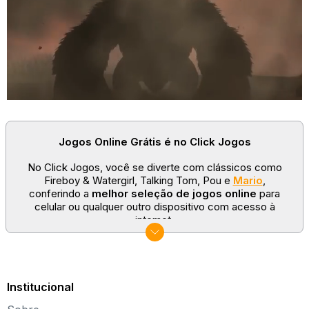
Jogos Online Grátis é no Click Jogos
No Click Jogos, você se diverte com clássicos como
Fireboy & Watergirl, Talking Tom, Pou e
Mario
,
conferindo a
melhor seleção de jogos online
para
celular ou qualquer outro dispositivo com acesso à
internet.
No Click Jogos temos as categorias mais populares:
jogos clássicos
,
jogos de esporte
e
jogos famosos
para todas as idades. Somos um portal de games
sempre atualizado com novos títulos!
Institucional
Explore novos universos, dirija carros, teste sua