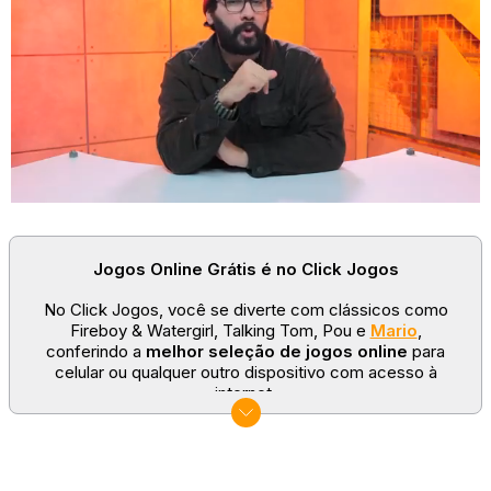
Níveis em estilo neon!
Melhore suas habilidades de parkour, abra caixas e obtenha várias
skins incríveis. Ganhe recompensas e conquiste mais skins
lendárias!
Jogos Online Grátis é no Click Jogos
No Click Jogos, você se diverte com clássicos como
Fireboy & Watergirl, Talking Tom, Pou e
Mario
,
conferindo a
melhor seleção de jogos online
para
celular ou qualquer outro dispositivo com acesso à
internet.
No Click Jogos temos as categorias mais populares:
jogos clássicos
,
jogos de esporte
e
jogos famosos
para todas as idades. Somos um portal de games
sempre atualizado com novos títulos!