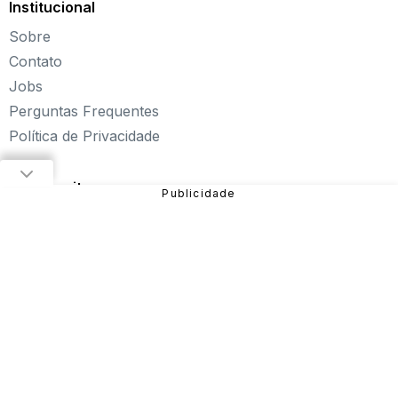
Institucional
Explore novos universos, dirija carros, teste sua
Sobre
paciência, seja uma estrela do futebol ou brinque com a
Barbie de forma totalmente gratuita. Aqui, não faltam
Contato
opções para aproveitar!
Jobs
Sobre o Click Jogos
Perguntas Frequentes
Política de Privacidade
Fundado em 2004, o Click Jogos é o maior portal de
jogos online infantil do Brasil, oferecendo
os melhores
jogos online para PC
, além de alternativas para curtir
Nossos sites
pelo
tablet ou celular
.
Nosso objetivo é proporcionar uma experiência incrível
em entretenimento e diversão com
jogos de meninas
,
jogos de carros
,
jogos de aventura
,
jogos de
plataforma
e muito mais!
São diversos games disponíveis no site que você pode
jogar online gratuitamente. Dentre eles, estão:
Fireboy
and Watergirl
,
Subway Surfers
,
Bubble Pop
, entre
outros.
Sendo uma das verticais do Grupo NZN, o Click Jogos
conta com equipe especializada e monitoramento diário,