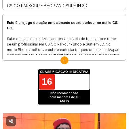
CS GO PARKOUR - BHOP AND SURF IN 3D
Este é um jogo de ação emocionante sobre parkour no estilo CS:
GO.
Salte em rampas, realize manobras incríveis de bunnyhop e torne-
se um profissional em CS GO Parkour - Bhop e Surf em 3D. No
modo Bhop, você deve pular e executar truques de parkour. Mapas
incríveis em estilo neon e um fantástico bunnyhop no CS:GO estão
esperando por você. Ganhe velocidade e complete os níveis mais
rápido do que qualquer um!
CLASSIFICAÇÃO INDICATIVA
No modo Surf, você precisa deslizar pelas plataformas e evitar
16
obstáculos. Se você gosta de bhop ou surf no CS:GO, agora tem a
oportunidade de jogar esses modos!
Não recomendado
Características de CS GO Parkour - Bhop e Surf em 3D:
para menores de 16
ANOS
Mais de 40 níveis de parkour bhop e surf, além do modo infinito!
Mais de 150 armas e equipamentos personalizáveis, como karambit
e faca borboleta!
Abra dezenas de caixas na loja!
Parkour bhop e surf realista, como no CS:GO!