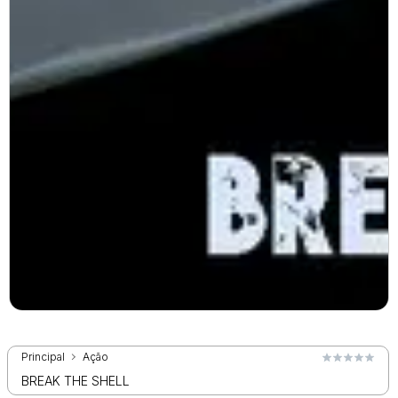
Principal
Ação
BREAK THE SHELL