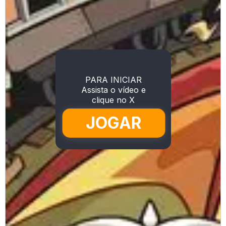
PARA INICIAR
Assista o vídeo e
clique no X
JOGAR