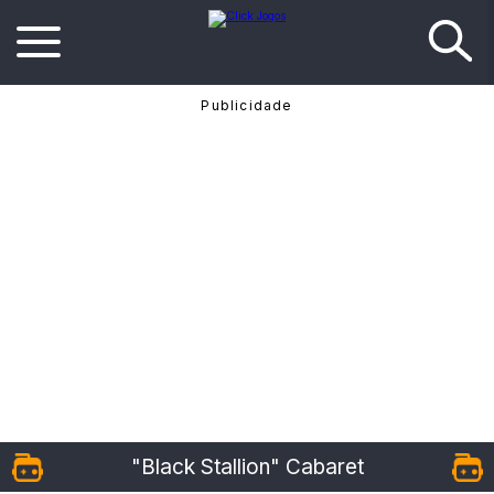
"Black Stallion" Cabaret