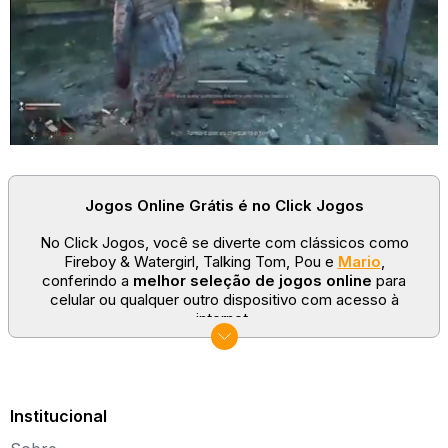
Jogos Online Grátis é no Click Jogos
No Click Jogos, você se diverte com clássicos como
Fireboy & Watergirl, Talking Tom, Pou e
Mario
,
conferindo a
melhor seleção de jogos online
para
celular ou qualquer outro dispositivo com acesso à
internet.
No Click Jogos temos as categorias mais populares:
jogos clássicos
,
jogos de esporte
e
jogos famosos
para todas as idades. Somos um portal de games
sempre atualizado com novos títulos!
Institucional
Explore novos universos, dirija carros, teste sua