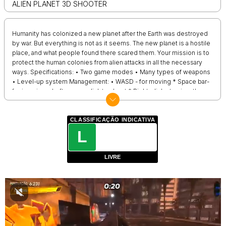
ALIEN PLANET 3D SHOOTER
Humanity has colonized a new planet after the Earth was destroyed
by war. But everything is not as it seems. The new planet is a hostile
place, and what people found there scared them. Your mission is to
protect the human colonies from alien attacks in all the necessary
ways. Specifications: • Two game modes • Many types of weapons
• Level-up system Management: • WASD - for moving * Space bar-
for jumping • Left mouse click to shoot * Right-click - to view the
sniper * Scroll the mouse wheel to change weapons
CLASSIFICAÇÃO INDICATIVA
L
LIVRE