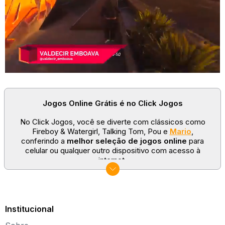
Jogos Online Grátis é no Click Jogos
No Click Jogos, você se diverte com clássicos como
Fireboy & Watergirl, Talking Tom, Pou e
Mario
,
conferindo a
melhor seleção de jogos online
para
celular ou qualquer outro dispositivo com acesso à
internet.
No Click Jogos temos as categorias mais populares:
jogos clássicos
,
jogos de esporte
e
jogos famosos
para todas as idades. Somos um portal de games
sempre atualizado com novos títulos!
Institucional
Explore novos universos, dirija carros, teste sua