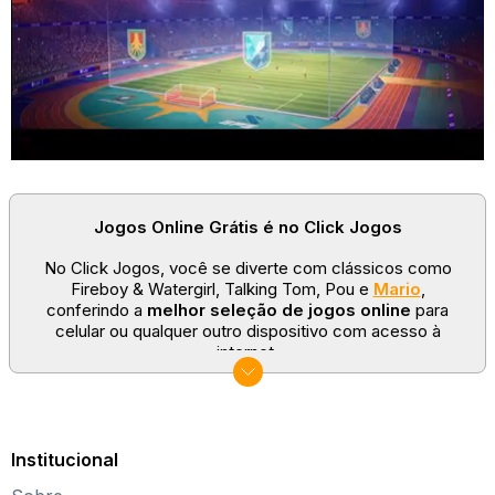
Jogos Online Grátis é no Click Jogos
No Click Jogos, você se diverte com clássicos como
Fireboy & Watergirl, Talking Tom, Pou e
Mario
,
conferindo a
melhor seleção de jogos online
para
celular ou qualquer outro dispositivo com acesso à
internet.
No Click Jogos temos as categorias mais populares:
jogos clássicos
,
jogos de esporte
e
jogos famosos
para todas as idades. Somos um portal de games
sempre atualizado com novos títulos!
Institucional
Explore novos universos, dirija carros, teste sua