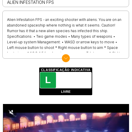
ALIEN INFESTATION FPS
Alien Infestation FPS - an exciting shooter with aliens. You are on an
abandoned spaceship where nothing is what it seems. Caution!
Rumor has it that a new alien species has infected this ship.
Specifications: • Two game modes • Many types of weapons •
Level-up system Management: • WASD or arrow keys to move •
Left mouse button to shoot * Right mouse button to aim * Space
bar to jump * 1,2,3,4,5 for changing weapons • Tab to pause * Ctrl to
sit down * Left Shift to start
CLASSIFICAÇÃO INDICATIVA
L
LIVRE