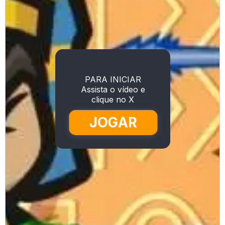
PARA INICIAR
Assista o vídeo e
clique no X
JOGAR