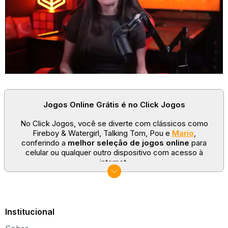
Depois, basta clicar na seta que aparece do lado esquerdo da tela
para voltar e testar mais combinações diferentes nesse
jogo da
Barbie
.
Jogos Online Grátis é no Click Jogos
No Click Jogos, você se diverte com clássicos como
Fireboy & Watergirl, Talking Tom, Pou e
Mario
,
conferindo a
melhor seleção de jogos online
para
celular ou qualquer outro dispositivo com acesso à
internet.
No Click Jogos temos as categorias mais populares:
jogos clássicos
,
jogos de esporte
e
jogos famosos
para todas as idades. Somos um portal de games
sempre atualizado com novos títulos!
Institucional
Explore novos universos, dirija carros, teste sua