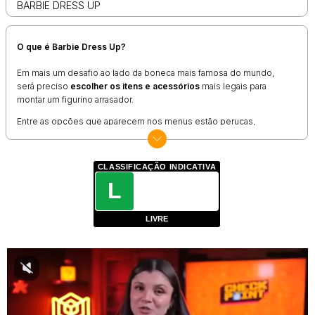
BARBIE DRESS UP
O que é Barbie Dress Up?
Em mais um desafio ao lado da boneca mais famosa do mundo,
será preciso
escolher os itens e acessórios
mais legais para
montar um figurino arrasador.
Entre as opções que aparecem nos menus estão perucas,
vestidos, acessórios e até mesmo fundos diferentes para o
cenário. É só escolher as opções que mais agradam e conferir o
resultado na tela.
CLASSIFICAÇÃO INDICATIVA
Como jogar Barbie Dress Up?
L
Barbie Dress Up vai exigir o
mouse
para realizar todas as ações.
LIVRE
Movê-lo dá acesso a todas as opções dos menus, enquanto o
botão esquerdo do mouse, quando pressionado, permite adicionar
aquele item na boneca.
É possível experimentar quantas variações quiser até achar a mais
legal delas. No final, lembre-se de tirar uma foto para guardar de
recordação.