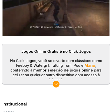
Jogos Online Grátis é no Click Jogos
No Click Jogos, você se diverte com clássicos como
Fireboy & Watergirl, Talking Tom, Pou e
Mario
,
conferindo a
melhor seleção de jogos online
para
celular ou qualquer outro dispositivo com acesso à
internet.
No Click Jogos temos as categorias mais populares:
jogos clássicos
,
jogos de esporte
e
jogos famosos
para todas as idades. Somos um portal de games
sempre atualizado com novos títulos!
Institucional
Explore novos universos, dirija carros, teste sua