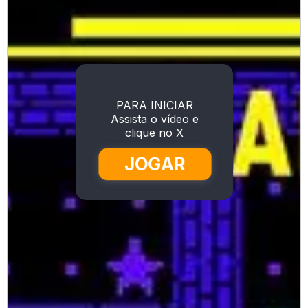
PARA INICIAR
Assista o vídeo e
clique no X
JOGAR