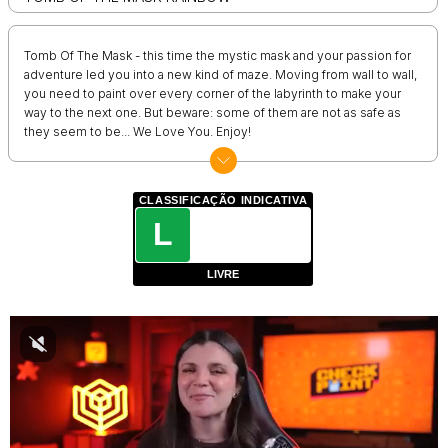
Tomb Of The Mask - this time the mystic mask and your passion for
adventure led you into a new kind of maze. Moving from wall to wall,
you need to paint over every corner of the labyrinth to make your
way to the next one. But beware: some of them are not as safe as
they seem to be... We Love You. Enjoy!
CLASSIFICAÇÃO INDICATIVA
L
LIVRE