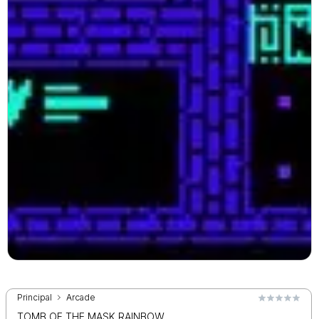
Principal
Arcade
TOMB OF THE MASK RAINBOW