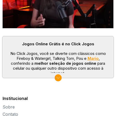
Jogos Online Grátis é no Click Jogos
No Click Jogos, você se diverte com clássicos como
Fireboy & Watergirl, Talking Tom, Pou e
Mario
,
conferindo a
melhor seleção de jogos online
para
celular ou qualquer outro dispositivo com acesso à
internet.
No Click Jogos temos as categorias mais populares:
jogos clássicos
,
jogos de esporte
e
jogos famosos
para todas as idades. Somos um portal de games
sempre atualizado com novos títulos!
Institucional
Explore novos universos, dirija carros, teste sua
Sobre
paciência, seja uma estrela do futebol ou brinque com a
Barbie de forma totalmente gratuita. Aqui, não faltam
Contato