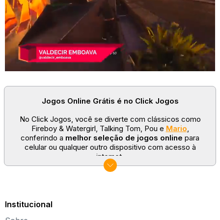
Jogos Online Grátis é no Click Jogos
No Click Jogos, você se diverte com clássicos como
Fireboy & Watergirl, Talking Tom, Pou e
Mario
,
conferindo a
melhor seleção de jogos online
para
celular ou qualquer outro dispositivo com acesso à
internet.
No Click Jogos temos as categorias mais populares:
jogos clássicos
,
jogos de esporte
e
jogos famosos
para todas as idades. Somos um portal de games
sempre atualizado com novos títulos!
Institucional
Explore novos universos, dirija carros, teste sua