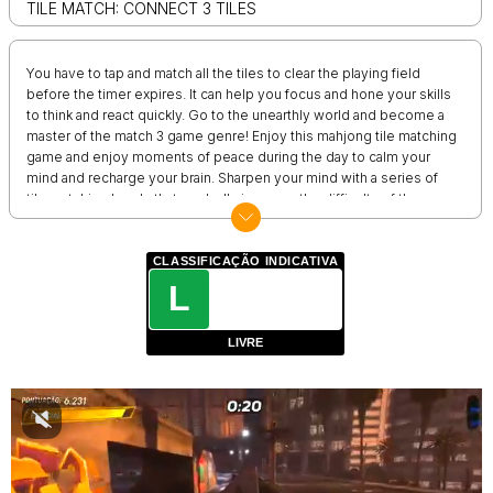
TILE MATCH: CONNECT 3 TILES
You have to tap and match all the tiles to clear the playing field
before the timer expires. It can help you focus and hone your skills
to think and react quickly. Go to the unearthly world and become a
master of the match 3 game genre! Enjoy this mahjong tile matching
game and enjoy moments of peace during the day to calm your
mind and recharge your brain. Sharpen your mind with a series of
tile matching levels that gradually increase the difficulty of the
puzzle. Relax and enjoy the beautiful scenery backgrounds and use
your creativity to decorate your own zen room to relax! Let
matching tiles become your new hobby for a relaxed creative mind.
CLASSIFICAÇÃO INDICATIVA
Come back to it every day, as there are always new daily mahjong
L
puzzles that allow you to take care of your own houseplant and
become a mahjong master!
LIVRE