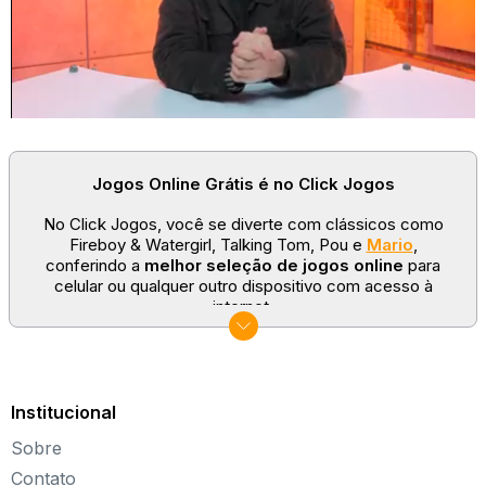
Jogos Online Grátis é no Click Jogos
No Click Jogos, você se diverte com clássicos como
Fireboy & Watergirl, Talking Tom, Pou e
Mario
,
conferindo a
melhor seleção de jogos online
para
celular ou qualquer outro dispositivo com acesso à
internet.
No Click Jogos temos as categorias mais populares:
jogos clássicos
,
jogos de esporte
e
jogos famosos
para todas as idades. Somos um portal de games
sempre atualizado com novos títulos!
Institucional
Explore novos universos, dirija carros, teste sua
Sobre
paciência, seja uma estrela do futebol ou brinque com a
Barbie de forma totalmente gratuita. Aqui, não faltam
Contato