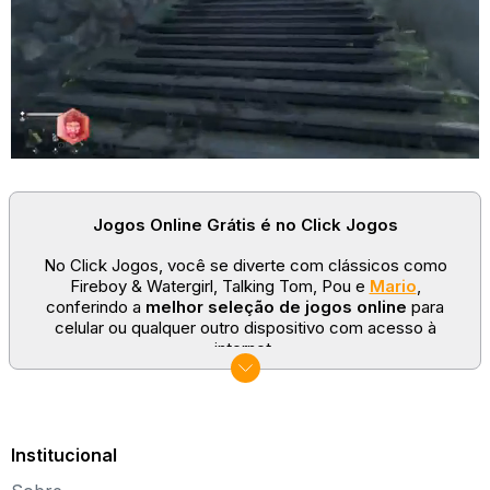
Jogos Online Grátis é no Click Jogos
No Click Jogos, você se diverte com clássicos como
Fireboy & Watergirl, Talking Tom, Pou e
Mario
,
conferindo a
melhor seleção de jogos online
para
celular ou qualquer outro dispositivo com acesso à
internet.
No Click Jogos temos as categorias mais populares:
jogos clássicos
,
jogos de esporte
e
jogos famosos
para todas as idades. Somos um portal de games
sempre atualizado com novos títulos!
Institucional
Explore novos universos, dirija carros, teste sua