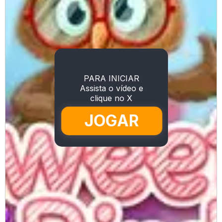
PARA INICIAR
Assista o vídeo e
clique no X
JOGAR