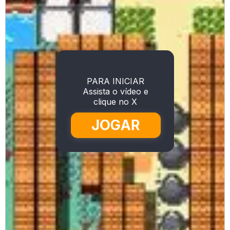
PARA INICIAR
Assista o vídeo e
clique no X
JOGAR