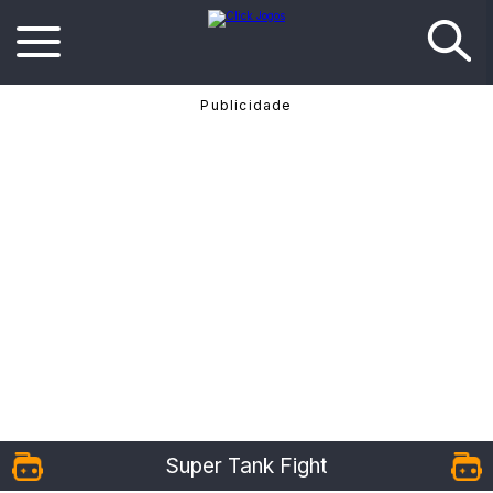
Super Tank Fight