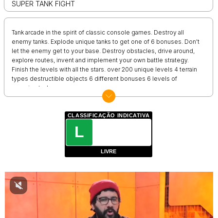
SUPER TANK FIGHT
Tank arcade in the spirit of classic console games. Destroy all
enemy tanks. Explode unique tanks to get one of 6 bonuses. Don't
let the enemy get to your base. Destroy obstacles, drive around,
explore routes, invent and implement your own battle strategy.
Finish the levels with all the stars. over 200 unique levels 4 terrain
types destructible objects 6 different bonuses 6 levels of
pumping tanks
CLASSIFICAÇÃO INDICATIVA
L
LIVRE