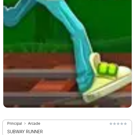
Principal
Arcade
SUBWAY RUNNER