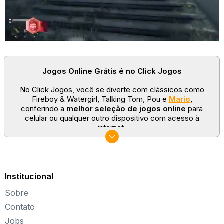
Jogos Online Grátis é no Click Jogos
No Click Jogos, você se diverte com clássicos como
Fireboy & Watergirl, Talking Tom, Pou e
Mario
,
conferindo a
melhor seleção de jogos online
para
celular ou qualquer outro dispositivo com acesso à
internet.
No Click Jogos temos as categorias mais populares:
jogos clássicos
,
jogos de esporte
e
jogos famosos
para todas as idades. Somos um portal de games
sempre atualizado com novos títulos!
Institucional
Explore novos universos, dirija carros, teste sua
Sobre
paciência, seja uma estrela do futebol ou brinque com a
Barbie de forma totalmente gratuita. Aqui, não faltam
Contato
opções para aproveitar!
Jobs