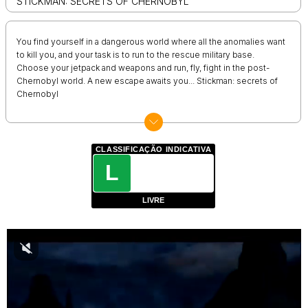
STICKMAN: SECRETS OF CHERNOBYL
You find yourself in a dangerous world where all the anomalies want
to kill you, and your task is to run to the rescue military base.
Choose your jetpack and weapons and run, fly, fight in the post-
Chernobyl world. A new escape awaits you... Stickman: secrets of
Chernobyl
CLASSIFICAÇÃO INDICATIVA
L
LIVRE