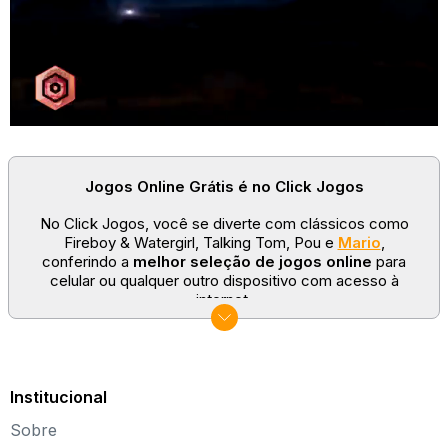
Jogos Online Grátis é no Click Jogos
No Click Jogos, você se diverte com clássicos como
Fireboy & Watergirl, Talking Tom, Pou e
Mario
,
conferindo a
melhor seleção de jogos online
para
celular ou qualquer outro dispositivo com acesso à
internet.
No Click Jogos temos as categorias mais populares:
jogos clássicos
,
jogos de esporte
e
jogos famosos
para todas as idades. Somos um portal de games
sempre atualizado com novos títulos!
Institucional
Explore novos universos, dirija carros, teste sua
Sobre
paciência, seja uma estrela do futebol ou brinque com a