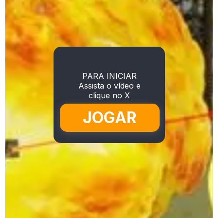
PARA INICIAR
Assista o vídeo e
clique no X
JOGAR