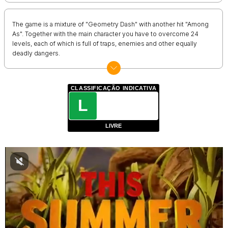
The game is a mixture of "Geometry Dash" with another hit "Among
As". Together with the main character you have to overcome 24
levels, each of which is full of traps, enemies and other equally
deadly dangers.
CLASSIFICAÇÃO INDICATIVA
L
LIVRE