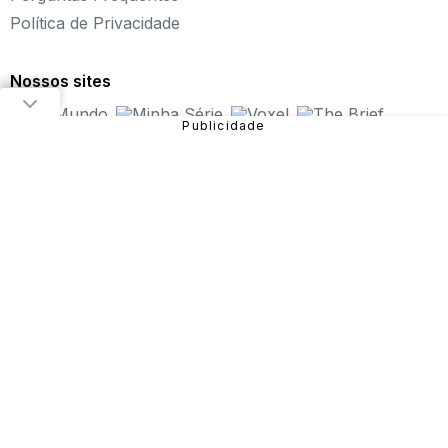
Política de Privacidade
Fundado em 2004, o Click Jogos é o maior portal de
jogos online infantil do Brasil, oferecendo
os melhores
jogos online para PC
, além de alternativas para curtir
Nossos sites
pelo
tablet ou celular
.
Nosso objetivo é proporcionar uma experiência incrível
em entretenimento e diversão com
jogos de meninas
,
jogos de carros
,
jogos de aventura
,
jogos de
plataforma
e muito mais!
São diversos games disponíveis no site que você pode
jogar online gratuitamente. Dentre eles, estão:
Fireboy
and Watergirl
,
Subway Surfers
,
Bubble Pop
, entre
outros.
Sendo uma das verticais do Grupo NZN, o Click Jogos
conta com equipe especializada e monitoramento diário,
garantindo uma
experiência mais segura para o
público
e trabalhando para que a nossa história continue
com as novas gerações.