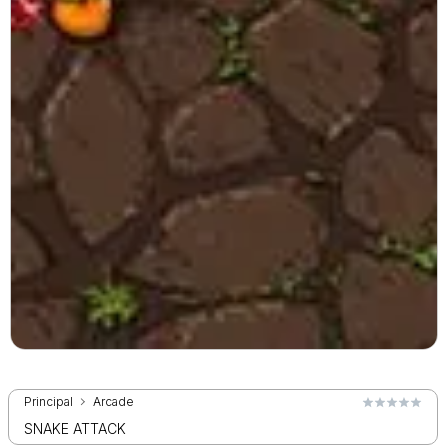
Principal
Arcade
SNAKE ATTACK