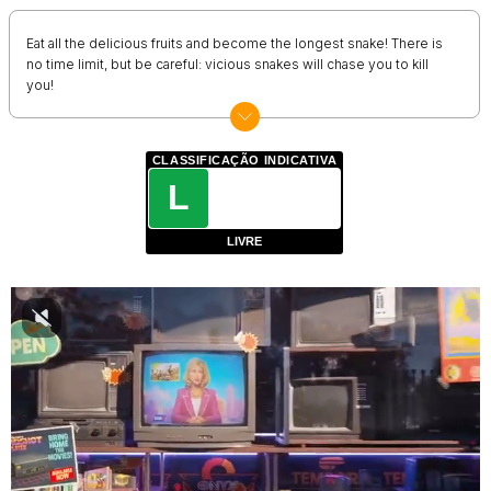
Eat all the delicious fruits and become the longest snake! There is
no time limit, but be careful: vicious snakes will chase you to kill
you!
CLASSIFICAÇÃO INDICATIVA
L
LIVRE