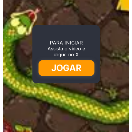
PARA INICIAR
Assista o vídeo e
clique no X
JOGAR