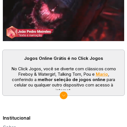
Jogos Online Grátis é no Click Jogos
No Click Jogos, você se diverte com clássicos como
Fireboy & Watergirl, Talking Tom, Pou e
Mario
,
conferindo a
melhor seleção de jogos online
para
celular ou qualquer outro dispositivo com acesso à
internet.
No Click Jogos temos as categorias mais populares:
jogos clássicos
,
jogos de esporte
e
jogos famosos
para todas as idades. Somos um portal de games
sempre atualizado com novos títulos!
Institucional
Explore novos universos, dirija carros, teste sua