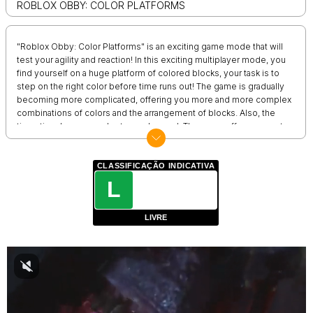
ROBLOX OBBY: COLOR PLATFORMS
"Roblox Obby: Color Platforms" is an exciting game mode that will
test your agility and reaction! In this exciting multiplayer mode, you
find yourself on a huge platform of colored blocks, your task is to
step on the right color before time runs out! The game is gradually
becoming more complicated, offering you more and more complex
combinations of colors and the arrangement of blocks. Also, the
timer time becomes shorter each round. The game offers you not
only exciting challenges, but also bright and colorful graphics,
atmospheric music and the opportunity to compete with friends,
setting records and winning leaderboards. Earn in-game currency
CLASSIFICAÇÃO INDICATIVA
that will allow you to unlock new characters. Compete to find out
L
who can stay on the platform the longest. Join the exciting
adventure "Roblox Obby: Color Platforms" and test your skills,
LIVRE
reflexes and ability to focus in this exciting game!