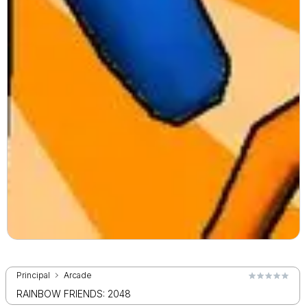
Principal
Arcade
RAINBOW FRIENDS: 2048