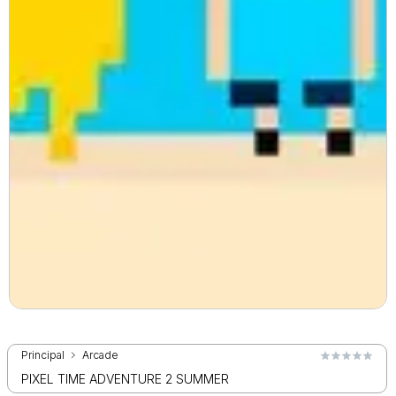
Principal
Arcade
PIXEL TIME ADVENTURE 2 SUMMER