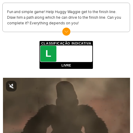
Fun and simple game! Help Huggy Waggie get to the finish line.
Draw him a path along which he can drive to the finish line. Can you
complete it? Everything depends on you!
CLASSIFICAÇÃO INDICATIVA
L
LIVRE