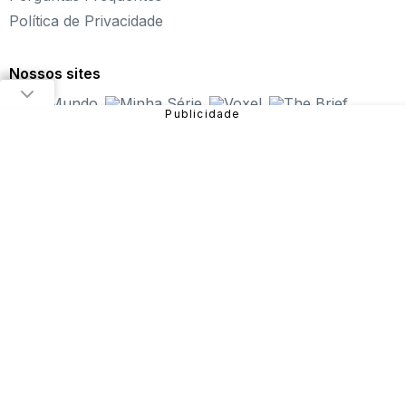
Política de Privacidade
Fundado em 2004, o Click Jogos é o maior portal de
jogos online infantil do Brasil, oferecendo
os melhores
jogos online para PC
, além de alternativas para curtir
Nossos sites
pelo
tablet ou celular
.
Nosso objetivo é proporcionar uma experiência incrível
em entretenimento e diversão com
jogos de meninas
,
jogos de carros
,
jogos de aventura
,
jogos de
plataforma
e muito mais!
São diversos games disponíveis no site que você pode
jogar online gratuitamente. Dentre eles, estão:
Fireboy
and Watergirl
,
Subway Surfers
,
Bubble Pop
, entre
outros.
Sendo uma das verticais do Grupo NZN, o Click Jogos
conta com equipe especializada e monitoramento diário,
garantindo uma
experiência mais segura para o
público
e trabalhando para que a nossa história continue
com as novas gerações.