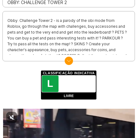
OBBY: CHALLENGE TOWER 2
Obby: Challenge Tower 2 - is a parody of the obi mode from
Roblox, go through the map with challenges, buy accessories and
pets and get to the very end and get into the leaderboard! ? PETS ?
You can buy a pet and pass interesting tests with it! ? PARKOUR ?
Try to pass all the tests on the map! ? SKINS ? Create your
character's appearance, buy pets, accessories for coins, and
change the color of clothes! ? SCORE? Collect the most points and
get into the leaderboard!
CLASSIFICAÇÃO INDICATIVA
L
LIVRE