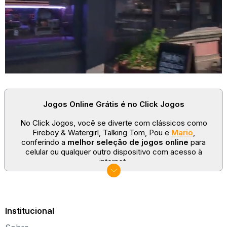
Jogos Online Grátis é no Click Jogos
No Click Jogos, você se diverte com clássicos como
Fireboy & Watergirl, Talking Tom, Pou e
Mario
,
conferindo a
melhor seleção de jogos online
para
celular ou qualquer outro dispositivo com acesso à
internet.
No Click Jogos temos as categorias mais populares:
jogos clássicos
,
jogos de esporte
e
jogos famosos
para todas as idades. Somos um portal de games
sempre atualizado com novos títulos!
Institucional
Explore novos universos, dirija carros, teste sua