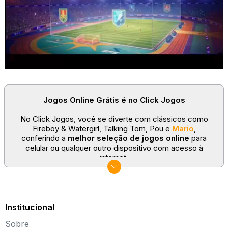
Jogos Online Grátis é no Click Jogos
No Click Jogos, você se diverte com clássicos como
Fireboy & Watergirl, Talking Tom, Pou e
Mario
,
conferindo a
melhor seleção de jogos online
para
celular ou qualquer outro dispositivo com acesso à
internet.
No Click Jogos temos as categorias mais populares:
jogos clássicos
,
jogos de esporte
e
jogos famosos
para todas as idades. Somos um portal de games
sempre atualizado com novos títulos!
Institucional
Explore novos universos, dirija carros, teste sua
Sobre
paciência, seja uma estrela do futebol ou brinque com a