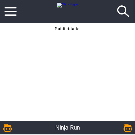
Ninja Run