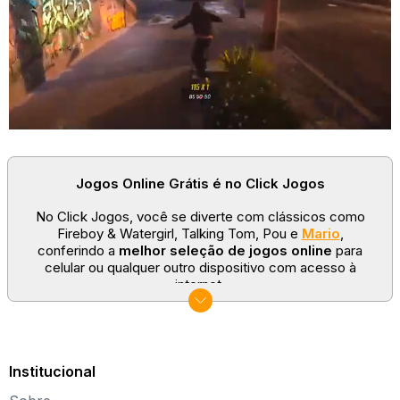
Jogos Online Grátis é no Click Jogos
No Click Jogos, você se diverte com clássicos como
Fireboy & Watergirl, Talking Tom, Pou e
Mario
,
conferindo a
melhor seleção de jogos online
para
celular ou qualquer outro dispositivo com acesso à
internet.
No Click Jogos temos as categorias mais populares:
jogos clássicos
,
jogos de esporte
e
jogos famosos
para todas as idades. Somos um portal de games
sempre atualizado com novos títulos!
Institucional
Explore novos universos, dirija carros, teste sua