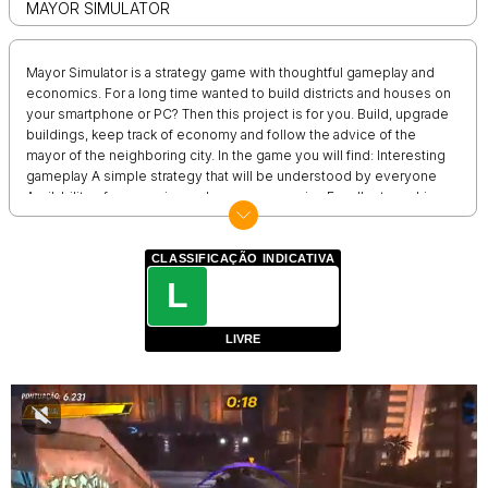
MAYOR SIMULATOR
Mayor Simulator is a strategy game with thoughtful gameplay and
economics. For a long time wanted to build districts and houses on
your smartphone or PC? Then this project is for you. Build, upgrade
buildings, keep track of economy and follow the advice of the
mayor of the neighboring city. In the game you will find: Interesting
gameplay A simple strategy that will be understood by everyone
Availability of economics and macroeconomics Excellent graphics
What are you waiting for? Mayor's affairs are now transferred to you,
accept and start recreate your city. Good luck!
CLASSIFICAÇÃO INDICATIVA
L
LIVRE