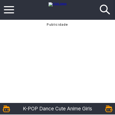
K-POP Dance Cute Anime Girls