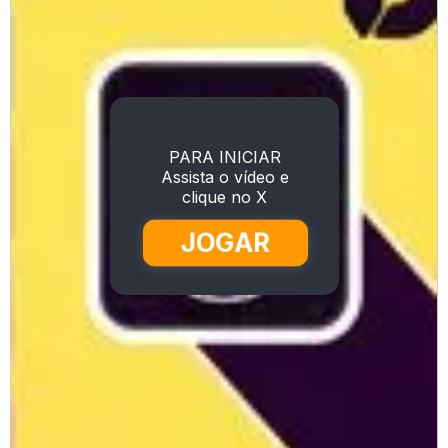
PARA INICIAR
Assista o vídeo e
clique no X
JOGAR