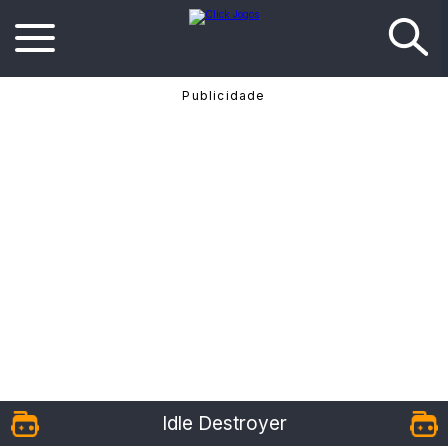
Idle Destroyer