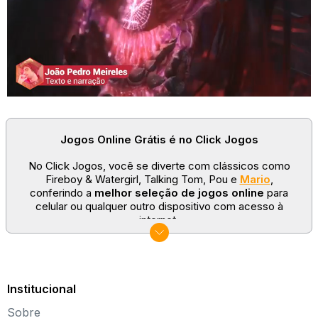
Jogos Online Grátis é no Click Jogos
No Click Jogos, você se diverte com clássicos como
Fireboy & Watergirl, Talking Tom, Pou e
Mario
,
conferindo a
melhor seleção de jogos online
para
celular ou qualquer outro dispositivo com acesso à
internet.
No Click Jogos temos as categorias mais populares:
jogos clássicos
,
jogos de esporte
e
jogos famosos
para todas as idades. Somos um portal de games
sempre atualizado com novos títulos!
Institucional
Explore novos universos, dirija carros, teste sua
Sobre
paciência, seja uma estrela do futebol ou brinque com a