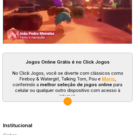
Jogos Online Grátis é no Click Jogos
No Click Jogos, você se diverte com clássicos como
Fireboy & Watergirl, Talking Tom, Pou e
Mario
,
conferindo a
melhor seleção de jogos online
para
celular ou qualquer outro dispositivo com acesso à
internet.
No Click Jogos temos as categorias mais populares:
jogos clássicos
,
jogos de esporte
e
jogos famosos
para todas as idades. Somos um portal de games
sempre atualizado com novos títulos!
Institucional
Explore novos universos, dirija carros, teste sua