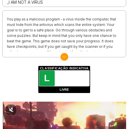
_I AM NOT A VIRUS
You play as a malicious program - a virus inside the computer, that
must hide from the antivirus which scans the entire system. Your
goal is to get to a safe place. Go through various obstacles and
solve puzzles. But keep in mind that you only have one chance to
beat the game. This game does not save your progress. It does
have checkpoints, but If you get caught by the scanner or if you
refresh game page, you'll have to start from the beginning.
CLASSIFICAÇÃO INDICATIVA
L
LIVRE