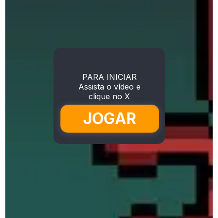
PARA INICIAR
Assista o vídeo e
clique no X
JOGAR