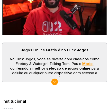
Jogos Online Grátis é no Click Jogos
No Click Jogos, você se diverte com clássicos como
Fireboy & Watergirl, Talking Tom, Pou e
Mario
,
conferindo a
melhor seleção de jogos online
para
celular ou qualquer outro dispositivo com acesso à
internet.
No Click Jogos temos as categorias mais populares:
jogos clássicos
,
jogos de esporte
e
jogos famosos
para todas as idades. Somos um portal de games
sempre atualizado com novos títulos!
Institucional
Explore novos universos, dirija carros, teste sua