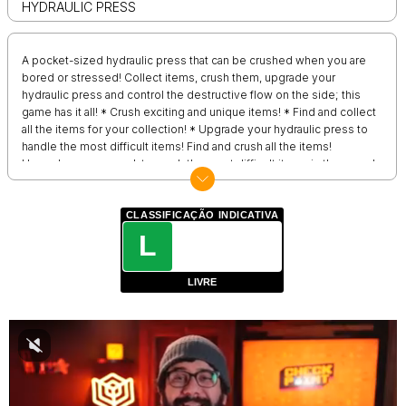
HYDRAULIC PRESS
A pocket-sized hydraulic press that can be crushed when you are
bored or stressed! Collect items, crush them, upgrade your
hydraulic press and control the destructive flow on the side; this
game has it all! * Crush exciting and unique items! * Find and collect
all the items for your collection! * Upgrade your hydraulic press to
handle the most difficult items! Find and crush all the items!
Upgrade your pressak to crush the most difficult items in the game!
Crush, assemble, manage; In this simulator, everyone will find
something for themselves!
CLASSIFICAÇÃO INDICATIVA
L
LIVRE