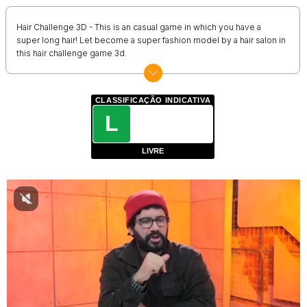
Hair Challenge 3D - This is an casual game in which you have a
super long hair! Let become a super fashion model by a hair salon in
this hair challenge game 3d.
CLASSIFICAÇÃO INDICATIVA
L
LIVRE