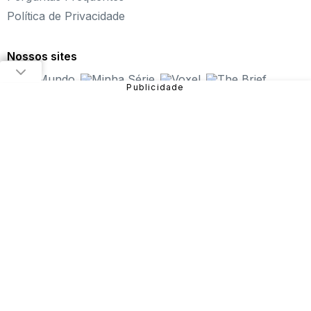
Política de Privacidade
Fundado em 2004, o Click Jogos é o maior portal de
jogos online infantil do Brasil, oferecendo
os melhores
jogos online para PC
, além de alternativas para curtir
Nossos sites
pelo
tablet ou celular
.
Nosso objetivo é proporcionar uma experiência incrível
em entretenimento e diversão com
jogos de meninas
,
jogos de carros
,
jogos de aventura
,
jogos de
plataforma
e muito mais!
São diversos games disponíveis no site que você pode
jogar online gratuitamente. Dentre eles, estão:
Fireboy
and Watergirl
,
Subway Surfers
,
Bubble Pop
, entre
outros.
Sendo uma das verticais do Grupo NZN, o Click Jogos
conta com equipe especializada e monitoramento diário,
garantindo uma
experiência mais segura para o
público
e trabalhando para que a nossa história continue
com as novas gerações.