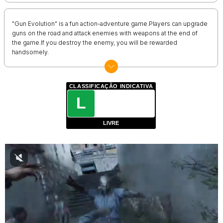
"Gun Evolution" is a fun action-adventure game.Players can upgrade
guns on the road and attack enemies with weapons at the end of
the game.If you destroy the enemy, you will be rewarded
handsomely.
CLASSIFICAÇÃO INDICATIVA
L
LIVRE