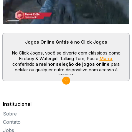
Jogos Online Grátis é no Click Jogos
No Click Jogos, você se diverte com clássicos como
Fireboy & Watergirl, Talking Tom, Pou e
Mario
,
conferindo a
melhor seleção de jogos online
para
celular ou qualquer outro dispositivo com acesso à
internet.
No Click Jogos temos as categorias mais populares:
jogos clássicos
,
jogos de esporte
e
jogos famosos
para todas as idades. Somos um portal de games
sempre atualizado com novos títulos!
Institucional
Explore novos universos, dirija carros, teste sua
Sobre
paciência, seja uma estrela do futebol ou brinque com a
Barbie de forma totalmente gratuita. Aqui, não faltam
Contato
opções para aproveitar!
Jobs