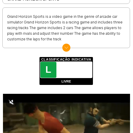
Grand Horizon Sports is a video game in the genre of arcade car
simulator Grand Horizon Sports is a racing game and includes three
racing tracks The game includes 2 cars The game allows players to
play with rivals and adjust their number The game has the ability to
customize the laps for the track
CLASSIFICAÇÃO INDICATIVA
L
LIVRE