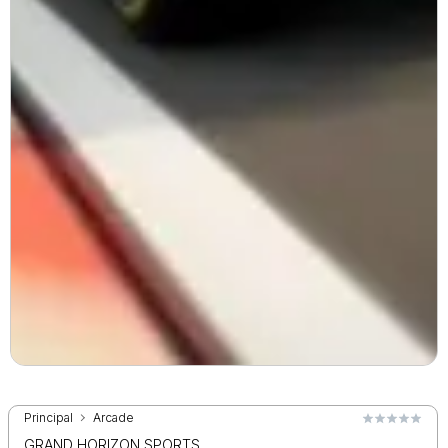
Principal
Arcade
GRAND HORIZON SPORTS