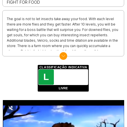
FIGHT FOR FOOD
The goal is not to let insects take away your food. With each level
there are more flies and they get faster. After 10 levels, you will be
waiting for a boss battle that will surprise you. For downed flies, you
get souls, for which you can buy interesting insect repellents.
Additional blades, Velcro, socks and time dilation are available in the
store. There is a farm room where you can quickly accumulate a
shower. But it is forbidden to attack food there. It won't be easy,
because it's not easy to catch a fly. If you lose, the game starts over.
CLASSIFICAÇÃO INDICATIVA
L
LIVRE