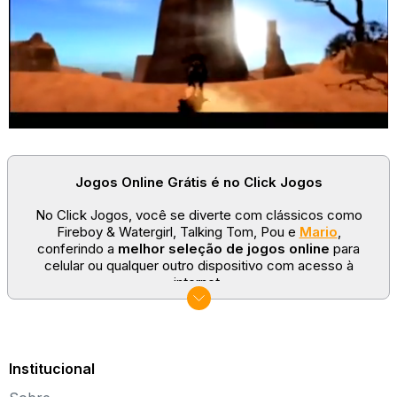
Jogos Online Grátis é no Click Jogos
No Click Jogos, você se diverte com clássicos como
Fireboy & Watergirl, Talking Tom, Pou e
Mario
,
conferindo a
melhor seleção de jogos online
para
celular ou qualquer outro dispositivo com acesso à
internet.
No Click Jogos temos as categorias mais populares:
jogos clássicos
,
jogos de esporte
e
jogos famosos
para todas as idades. Somos um portal de games
sempre atualizado com novos títulos!
Institucional
Explore novos universos, dirija carros, teste sua