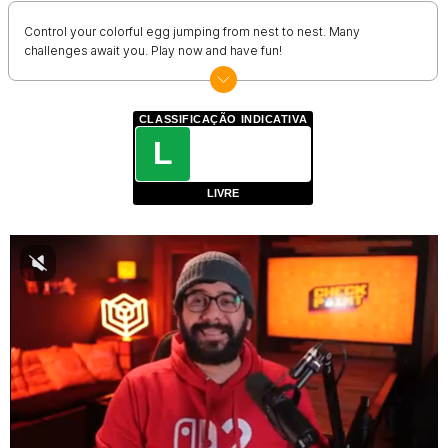
Control your colorful egg jumping from nest to nest. Many
challenges await you. Play now and have fun!
CLASSIFICAÇÃO INDICATIVA
L
LIVRE