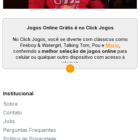
Jogos Online Grátis é no Click Jogos
No Click Jogos, você se diverte com clássicos como
Fireboy & Watergirl, Talking Tom, Pou e
Mario
,
conferindo a
melhor seleção de jogos online
para
celular ou qualquer outro dispositivo com acesso à
internet.
No Click Jogos temos as categorias mais populares:
jogos clássicos
,
jogos de esporte
e
jogos famosos
para todas as idades. Somos um portal de games
sempre atualizado com novos títulos!
Institucional
Explore novos universos, dirija carros, teste sua
Sobre
paciência, seja uma estrela do futebol ou brinque com a
Barbie de forma totalmente gratuita. Aqui, não faltam
Contato
opções para aproveitar!
Jobs
Sobre o Click Jogos
Perguntas Frequentes
Política de Privacidade
Fundado em 2004, o Click Jogos é o maior portal de