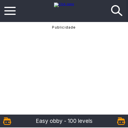
Easy obby - 100 levels