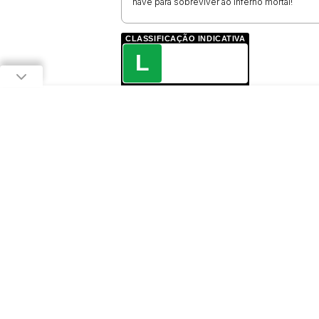
nave para sobreviver ao inferno mortal!
CLASSIFICAÇÃO INDICATIVA
L
LIVRE