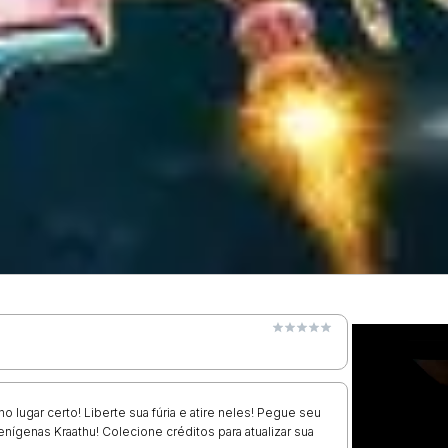
o lugar certo! Liberte sua fúria e atire neles! Pegue seu
ienígenas Kraathu! Colecione créditos para atualizar sua