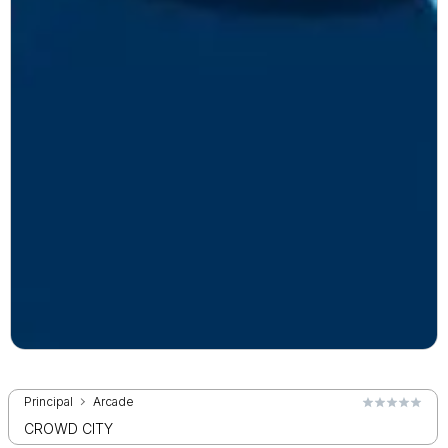
Principal
Arcade
CROWD CITY