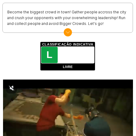
Become the biggest crowd in town! Gather people accross the city
and crush your opponents with your overwhelming leadership! Run
and collect people and avoid Bigger Crowds. Let's go!
CLASSIFICAÇÃO INDICATIVA
L
LIVRE