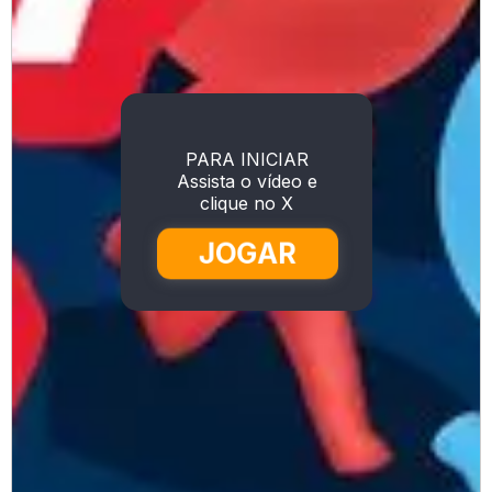
PARA INICIAR
Assista o vídeo e
clique no X
JOGAR