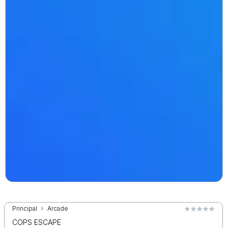
Principal
Arcade
COPS ESCAPE