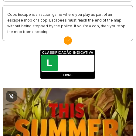
Cops Escape is an action game where you play as part of an
escapee mob or a cop. Escapees must reach the end of the map
without being stopped by the police. If you’re a cop, then you stop
the mob from escaping!
CLASSIFICAÇÃO INDICATIVA
L
LIVRE