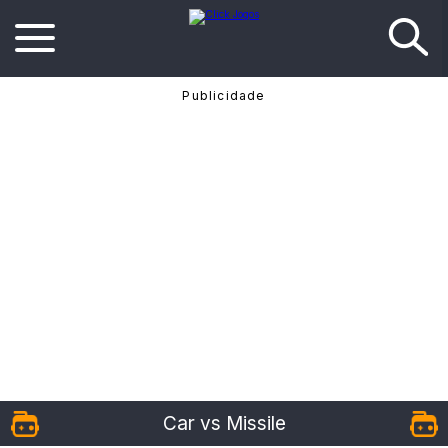
Car vs Missile