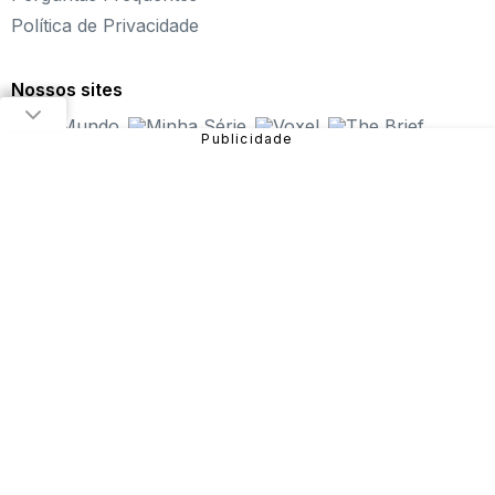
Política de Privacidade
Fundado em 2004, o Click Jogos é o maior portal de
jogos online infantil do Brasil, oferecendo
os melhores
jogos online para PC
, além de alternativas para curtir
Nossos sites
pelo
tablet ou celular
.
Nosso objetivo é proporcionar uma experiência incrível
em entretenimento e diversão com
jogos de meninas
,
jogos de carros
,
jogos de aventura
,
jogos de
plataforma
e muito mais!
São diversos games disponíveis no site que você pode
jogar online gratuitamente. Dentre eles, estão:
Fireboy
and Watergirl
,
Subway Surfers
,
Bubble Pop
, entre
outros.
Sendo uma das verticais do Grupo NZN, o Click Jogos
conta com equipe especializada e monitoramento diário,
garantindo uma
experiência mais segura para o
público
e trabalhando para que a nossa história continue
com as novas gerações.