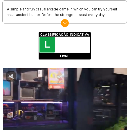
A simple and fun casual arcade game in which you can try yourself
as an ancient hunter. Defeat the strongest beast every day!
CLASSIFICAÇÃO INDICATIVA
L
LIVRE