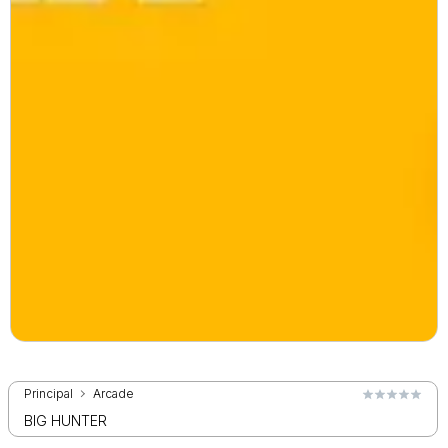
Principal
Arcade
BIG HUNTER