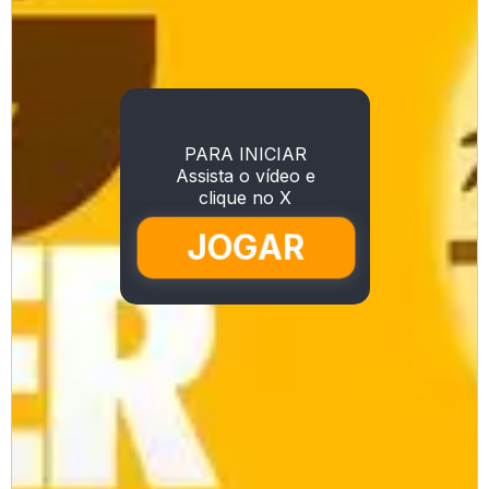
PARA INICIAR
Assista o vídeo e
clique no X
JOGAR