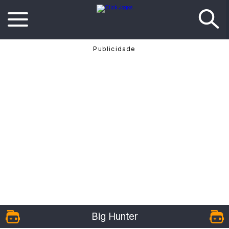
Big Hunter