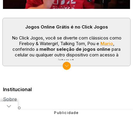
Jogos Online Grátis é no Click Jogos
No Click Jogos, você se diverte com clássicos como
Fireboy & Watergirl, Talking Tom, Pou e
Mario
,
conferindo a
melhor seleção de jogos online
para
celular ou qualquer outro dispositivo com acesso à
internet.
No Click Jogos temos as categorias mais populares:
jogos clássicos
,
jogos de esporte
e
jogos famosos
para todas as idades. Somos um portal de games
sempre atualizado com novos títulos!
Institucional
Explore novos universos, dirija carros, teste sua
Sobre
paciência, seja uma estrela do futebol ou brinque com a
Barbie de forma totalmente gratuita. Aqui, não faltam
Contato
opções para aproveitar!
Jobs
Sobre o Click Jogos
Perguntas Frequentes
Política de Privacidade
Fundado em 2004, o Click Jogos é o maior portal de