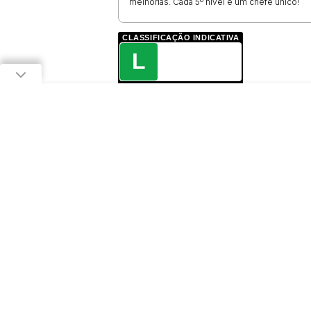
melhorias. Cada 5º nível é um chefe único!
CLASSIFICAÇÃO INDICATIVA
L
LIVRE