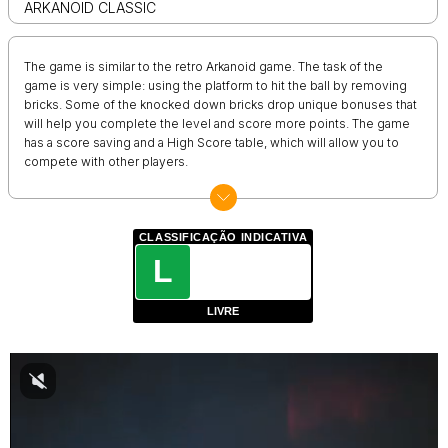
ARKANOID CLASSIC
The game is similar to the retro Arkanoid game. The task of the
game is very simple: using the platform to hit the ball by removing
bricks. Some of the knocked down bricks drop unique bonuses that
will help you complete the level and score more points. The game
has a score saving and a High Score table, which will allow you to
compete with other players.
CLASSIFICAÇÃO INDICATIVA
L
LIVRE