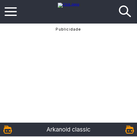
Arkanoid classic