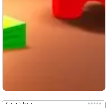
Principal
Arcade